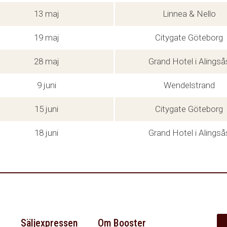
13 maj
Linnea & Nello
19 maj
Citygate Göteborg
28 maj
Grand Hotel i Alingså
9 juni
Wendelstrand
15 juni
Citygate Göteborg
18 juni
Grand Hotel i Alingså
r
Säljexpressen
Om Booster