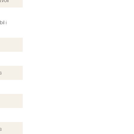
voll
l i
s
s