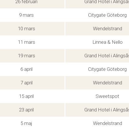
26 februari
Grand Hotel i Alingså
9 mars
Citygate Göteborg
10 mars
Wendelstrand
11 mars
Linnea & Nello
19 mars
Grand Hotel i Alingså
6 april
Citygate Göteborg
7 april
Wendelstrand
15 april
Sweetspot
23 april
Grand Hotel i Alingså
5 maj
Wendelstrand